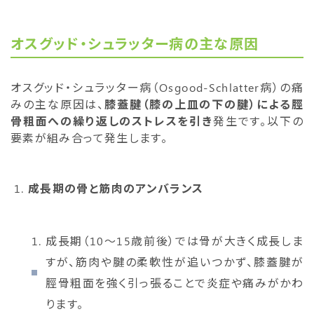
オスグッド・シュラッター病の主な原因
オスグッド・シュラッター病（Osgood-Schlatter病）の痛
みの主な原因は、
膝蓋腱（膝の上皿の下の腱）による脛
骨粗面への繰り返しのストレス
を引き
発生
です。以下の
要素が組み合って発生します。
成長期の骨と筋肉のアンバランス
成長期（10〜15歳前後）では骨が大きく成長しま
すが、筋肉や腱の柔軟性が追いつかず、膝蓋腱が
脛骨粗面を強く引っ張ることで炎症や痛みがかわ
ります。