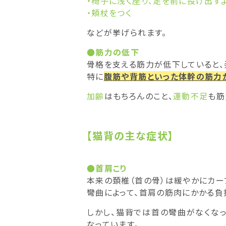
・椅子に浅く座り、足を前に投げ出す
・頬杖をつく
などが挙げられます。
●筋力の低下
骨格を支える筋力が低下していると、
特に
腹筋や背筋といった体幹の筋力
加齢
はもちろんのこと、
運動不足
も筋
【猫背の主な症状】
●首肩こり
本来の頚椎（首の骨）は緩やかにカー
彎曲によって、首肩の筋肉にかかる負
しかし、猫背では首の彎曲がなくな
なっています。