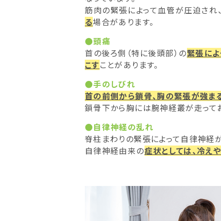
筋肉の緊張によって血管が圧迫され
る
場合があります。
●頭痛
首の後ろ側（特に後頭部）の
緊張によ
こす
ことがあります。
●手のしびれ
首の前側から鎖骨、胸の緊張が強ま
鎖骨下から胸には腕神経叢が走ってお
●自律神経の乱れ
脊柱まわりの緊張によって自律神経が
自律神経由来の
症状としては、冷えや