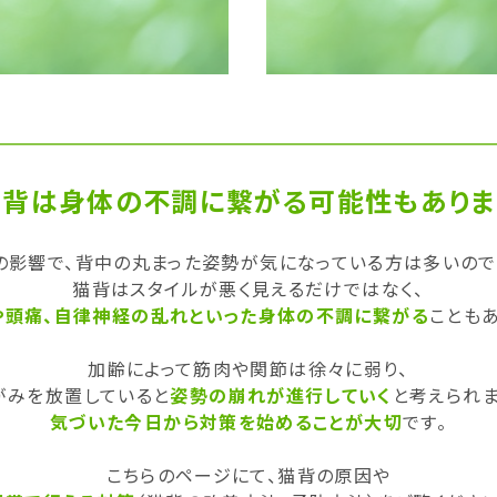
猫背は身体の不調に繋がる可能性もありま
の影響で、背中の丸まった姿勢が気になっている方は多いので
猫背はスタイルが悪く見えるだけではなく、
や頭痛、自律神経の乱れといった
身体の不調に繋がる
こともあ
加齢によって筋肉や関節は徐々に弱り、
がみを放置していると
姿勢の崩れが進行していく
と考えられま
気づいた今日から対策を始めることが大切
です。
こちらのページにて、猫背の原因や