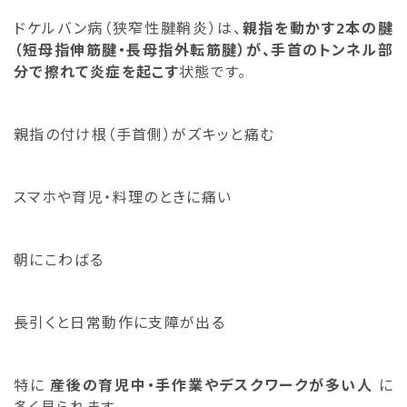
ドケルバン病（狭窄性腱鞘炎）は、
親指を動かす2本の腱
（短母指伸筋腱・長母指外転筋腱）が、手首のトンネル部
分で擦れて炎症を起こす
状態です。
親指の付け根（手首側）がズキッと痛む
スマホや育児・料理のときに痛い
朝にこわばる
長引くと日常動作に支障が出る
特に
産後の育児中・手作業やデスクワークが多い人
に
多く見られます。