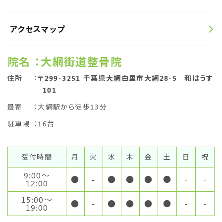
アクセスマップ
院名
：大網街道整骨院
住所
：
〒299-3251 千葉県大網白里市大網28-5 和はうす
101
最寄
：大網駅から徒歩13分
駐車場
：16台
受付時間
月
火
水
木
金
土
日
祝
9:00〜
●
-
●
●
●
●
-
-
12:00
15:00〜
●
-
●
●
●
●
-
-
19:00