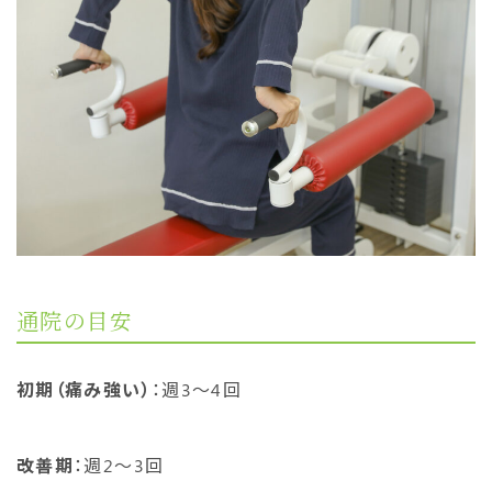
通院の目安
初期（痛み強い）
：週3〜4回
改善期
：週2〜3回