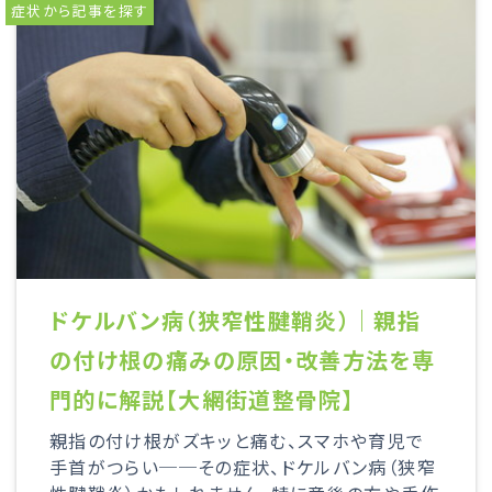
症状から記事を探す
ドケルバン病（狭窄性腱鞘炎）｜親指
の付け根の痛みの原因・改善方法を専
門的に解説【大網街道整骨院】
親指の付け根がズキッと痛む、スマホや育児で
手首がつらい──その症状、ドケルバン病（狭窄